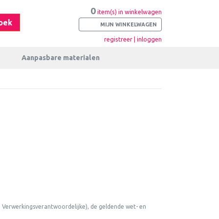
0
item(s) in winkelwagen
oek
MIJN WINKELWAGEN
registreer | inloggen
Aanpasbare materialen
e Verwerkingsverantwoordelijke), de geldende wet- en