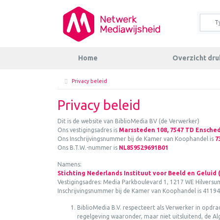
Home
Overzicht dr
Privacy beleid
Privacy beleid
Dit is de website van BiblioMedia BV (de Verwerker)
Ons vestigingsadres is
Marssteden 108, 7547 TD Ensche
Ons Inschrijvingsnummer bij de Kamer van Koophandel is
7
Ons B.T.W.-nummer is
NL859529691B01
Namens:
Stichting Nederlands Instituut voor Beeld en Geluid
Vestigingsadres: Media Parkboulevard 1, 1217 WE Hilversu
Inschrijvingsnummer bij de Kamer van Koophandel is 4119
BiblioMedia B.V. respecteert als Verwerker in opd
regelgeving waaronder, maar niet uitsluitend, de