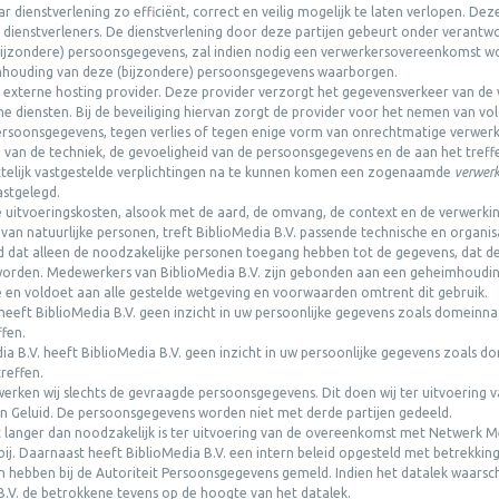
r dienstverlening zo efficiënt, correct en veilig mogelijk te laten verlopen. De
 dienstverleners. De dienstverlening door deze partijen gebeurt onder verantwoo
(bijzondere) persoonsgegevens, zal indien nodig een verwerkersovereenkomst w
imhouding van deze (bijzondere) persoonsgegevens waarborgen.
externe hosting provider. Deze provider verzorgt het gegevensverkeer van de w
ne diensten. Bij de beveiliging hiervan zorgt de provider voor het nemen van 
ersoonsgegevens, tegen verlies of tegen enige vorm van onrechtmatige verwerking
 van de techniek, de gevoeligheid van de persoonsgegevens en de aan het treffen
ttelijk vastgestelde verplichtingen na te kunnen komen een zogenaamde
verwer
astgelegd.
uitvoeringskosten, alsook met de aard, de omvang, de context en de verwerking
n van natuurlijke personen, treft BiblioMedia B.V. passende technische en orga
d dat alleen de noodzakelijke personen toegang hebben tot de gegevens, dat d
orden. Medewerkers van BiblioMedia B.V. zijn gebonden aan een geheimhouding
e en voldoet aan alle gestelde wetgeving en voorwaarden omtrent dit gebruik.
 heeft BiblioMedia B.V. geen inzicht in uw persoonlijke gegevens zoals domein
ffen.
dia B.V. heeft BiblioMedia B.V. geen inzicht in uw persoonlijke gegevens zoals
reffen.
erwerken wij slechts de gevraagde persoonsgegevens. Dit doen wij ter uitvoering
n Geluid. De persoonsgegevens worden niet met derde partijen gedeeld.
 langer dan noodzakelijk is ter uitvoering van de overeenkomst met Netwerk M
 bij. Daarnaast heeft BiblioMedia B.V. een intern beleid opgesteld met betrekki
n hebben bij de Autoriteit Persoonsgegevens gemeld. Indien het datalek waarschi
 B.V. de betrokkene tevens op de hoogte van het datalek.