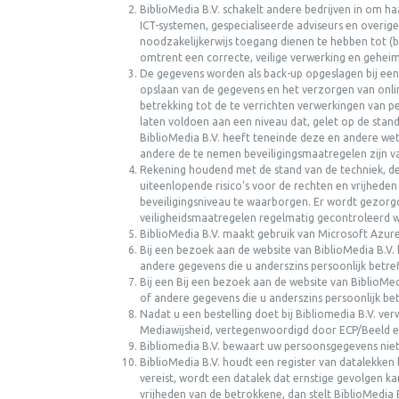
BiblioMedia B.V. schakelt andere bedrijven in om haa
ICT-systemen, gespecialiseerde adviseurs en overige
noodzakelijkerwijs toegang dienen te hebben tot 
omtrent een correcte, veilige verwerking en gehe
De gegevens worden als back-up opgeslagen bij een 
opslaan van de gegevens en het verzorgen van onli
betrekking tot de te verrichten verwerkingen van p
laten voldoen aan een niveau dat, gelet op de stand
BiblioMedia B.V. heeft teneinde deze en andere we
andere de te nemen beveiligingsmaatregelen zijn v
Rekening houdend met de stand van de techniek, de 
uiteenlopende risico's voor de rechten en vrijhede
beveiligingsniveau te waarborgen. Er wordt gezorg
veiligheidsmaatregelen regelmatig gecontroleerd w
BiblioMedia B.V. maakt gebruik van Microsoft Azur
Bij een bezoek aan de website van BiblioMedia B.V.
andere gegevens die u anderszins persoonlijk betre
Bij een Bij een bezoek aan de website van BiblioMe
of andere gegevens die u anderszins persoonlijk bet
Nadat u een bestelling doet bij Bibliomedia B.V. v
Mediawijsheid, vertegenwoordigd door ECP/Beeld e
Bibliomedia B.V. bewaart uw persoonsgegevens niet
BiblioMedia B.V. houdt een register van datalekken
vereist, wordt een datalek dat ernstige gevolgen ka
vrijheden van de betrokkene, dan stelt BiblioMedia