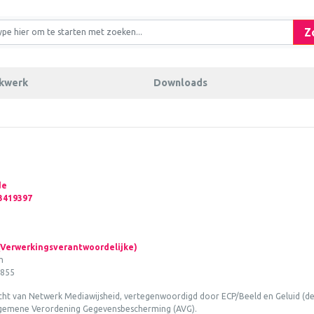
Z
ukwerk
Downloads
de
3419397
 (Verwerkingsverantwoordelijke)
m
4855
racht van Netwerk Mediawijsheid, vertegenwoordigd door ECP/Beeld en Geluid (d
 Algemene Verordening Gegevensbescherming (AVG).