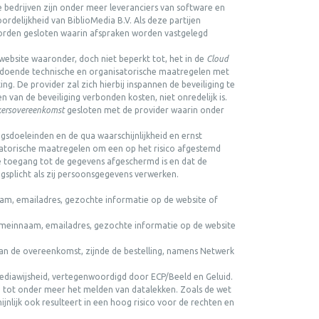
ze bedrijven zijn onder meer leveranciers van software en
rdelijkheid van BiblioMedia B.V. Als deze partijen
orden gesloten waarin afspraken worden vastgelegd
ebsite waaronder, doch niet beperkt tot, het in de
Cloud
voldoende technische en organisatorische maatregelen met
. De provider zal zich hierbij inspannen de beveiliging te
 van de beveiliging verbonden kosten, niet onredelijk is.
kersovereenkomst
gesloten met de provider waarin onder
sdoeleinden en de qua waarschijnlijkheid en ernst
nisatorische maatregelen om een op het risico afgestemd
e toegang tot de gegevens afgeschermd is en dat de
splicht als zij persoonsgegevens verwerken.
naam, emailadres, gezochte informatie op de website of
 domeinnaam, emailadres, gezochte informatie op de website
 van de overeenkomst, zijnde de bestelling, namens Netwerk
ediawijsheid, vertegenwoordigd door ECP/Beeld en Geluid.
ng tot onder meer het melden van datalekken. Zoals de wet
jnlijk ook resulteert in een hoog risico voor de rechten en