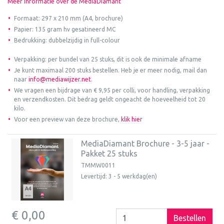
Meer informatie over de MediaDiamant
Formaat: 297 x 210 mm (A4, brochure)
Papier: 135 gram hv gesatineerd MC
Bedrukking: dubbelzijdig in full-colour
Verpakking: per bundel van 25 stuks, dit is ook de minimale afname
Je kunt maximaal 200 stuks bestellen. Heb je er meer nodig, mail dan
naar
info@mediawijzer.net
.
We vragen een bijdrage van € 9,95 per colli, voor handling, verpakking
en verzendkosten. Dit bedrag geldt ongeacht de hoeveelheid tot 20
kilo.
Voor een preview van deze brochure,
klik hier
MediaDiamant Brochure - 3-5 jaar -
Pakket 25 stuks
TMMW0011
Levertijd: 3 - 5 werkdag(en)
€ 0,00
Bestellen